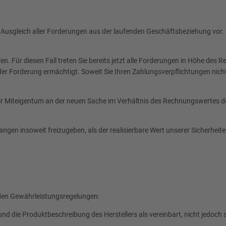
 Ausgleich aller Forderungen aus der laufenden Geschäftsbeziehung vor.
. Für diesen Fall treten Sie bereits jetzt alle Forderungen in Höhe des
g der Forderung ermächtigt. Soweit Sie Ihren Zahlungsverpflichtungen ni
r Miteigentum an der neuen Sache im Verhältnis des Rechnungswertes d
langen insoweit freizugeben, als der realisierbare Wert unserer Sicherhei
nden Gewährleistungsregelungen:
nd die Produktbeschreibung des Herstellers als vereinbart, nicht jedoc