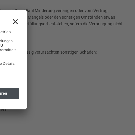
Sie nach Ihrer Wahl Minderung verlangen oder vom Vertrag
er Sache oder des Mangels oder den sonstigen Umständen etwas
 Ort als den Erfüllungsort entstehen, sofern die Verbringung nicht
der grob fahrlässig verursachten sonstigen Schäden;
rsacht haben;
ches