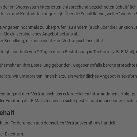
 der im Shopsystem integrierten entsprechend bezeichneten Schaltfläche 
ress- und Kontodaten angezeigt. Über die Schaltfläche „weiter“ werden Si
che Angaben nochmals zu überprüfen, zu ändern (auch über die Funktion 
 Sie ein verbindliches Angebot bei uns ab.
r Bestellung, die noch nicht zum Vertragsschluss führt.
gt innerhalb von 2 Tagen durch Bestätigung in Textform (z.B. E-Mail), i
icht mehr an Ihre Bestellung gebunden. Gegebenenfalls bereits erbrachte 
ndlich. Wir unterbreiten Ihnen hierzu ein verbindliches Angebot in Textfo
hang mit dem Vertragsschluss erforderlichen Informationen erfolgt per E
 der Empfang der E-Mails technisch sichergestellt und insbesondere nicht 
ehalt
ch um Forderungen aus demselben Vertragsverhältnis handelt.
ser Eigentum.