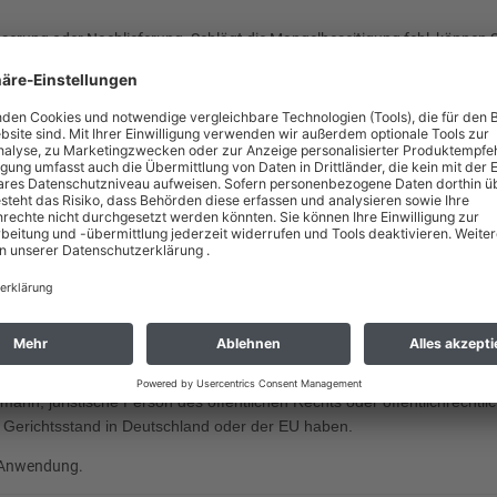
erung oder Nachlieferung. Schlägt die Mangelbeseitigung fehl, können 
Versuch als fehlgeschlagen, wenn sich nicht insbesondere aus der Art d
öhten Kosten tragen, die durch die Verbringung der Ware an einen anderen
Die Fristverkürzung gilt nicht:
zung des Lebens, des Körpers oder der Gesundheit und bei vorsätzlich o
 für die Beschaffenheit der Sache übernommen haben;
ür ein Bauwerk verwendet worden sind und dessen Mangelhaftigkeit veru
g mit Mängelrechten gegen uns haben.
nd
fmann, juristische Person des öffentlichen Rechts oder öffentlichrechtli
 Gerichtsstand in Deutschland oder der EU haben.
e Anwendung.