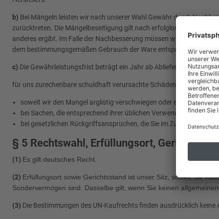
b)
Bei Mängeln leisten wir nach unserer Wahl Gewähr durch Nachbess
zurücktreten. Die Mängelbeseitigung gilt nach erfolglosem zweiten 
anderes ergibt. Im Falle der Nachbesserung müssen wir nicht die erh
dem bestimmungsgemäßen Gebrauch der Ware entspricht.
c)
Die Gewährleistungsfrist beträgt ein Jahr ab Ablieferung der Ware. 
für uns zurechenbare schuldhaft verursachte Schäden aus der Verlet
soweit wir den Mangel arglistig verschwiegen oder eine Garantie
bei Sachen, die entsprechend ihrer üblichen Verwendungsweise f
bei gesetzlichen Rückgriffsansprüchen, die Sie im Zusammenhan
§ 5 Rechtswahl, Erfüllungsort, Gerichtssta
(1)
Es gilt deutsches Recht.
(2)
Erfüllungsort sowie Gerichtsstand ist unser Sitz, soweit Sie Kau
Sondervermögen sind. Dasselbe gilt, wenn Sie keinen allgemeinen
(3)
Die Bestimmungen des UN-Kaufrechts finden ausdrücklich kein