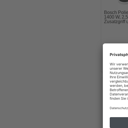
Bosch Poli
1400 W, 2,5
Zusatzgriff 
Milwaukee 
Polierer M1