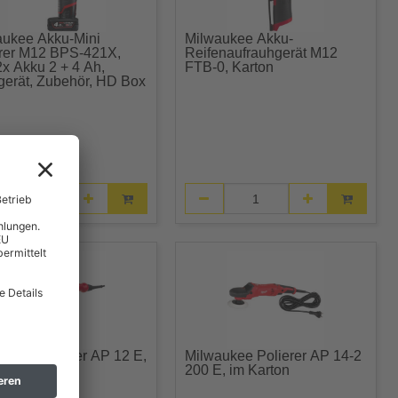
aukee Akku-Mini
Milwaukee Akku-
erer M12 BPS-421X,
Reifenaufrauhgerät M12
 2x Akku 2 + 4 Ah,
FTB-0, Karton
gerät, Zubehör, HD Box
ukee Polierer AP 12 E,
Milwaukee Polierer AP 14-2
rton
200 E, im Karton