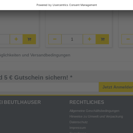
Schnellladegerät, Zubehör,
HD Box
öglichkeiten und Versandbedingungen
 5 € Gutschein sichern! *
Jetzt Anmelde
EI BEUTLHAUSER
RECHTLICHES
Allgemeine Geschäftsbedingungen
Hinweise zu Umwelt und Verpackung
Datenschutz
Impressum