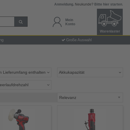
Anmeldung.
Neukunde?
Bitte hier starten
.
Mein
Konto
Warenlaster
ng
Große Auswahl
m Lieferumfang enthalten
Akkukapazität
eerlaufdrehzahl