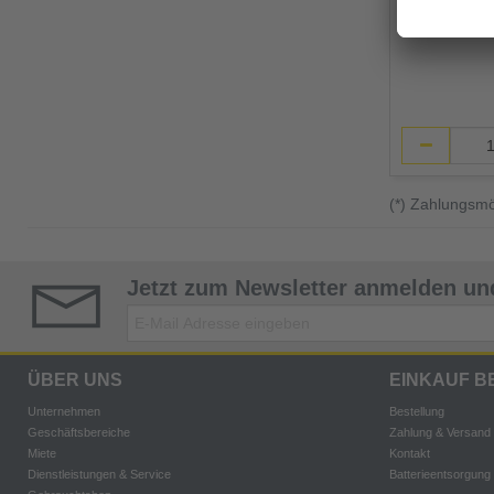
(*) Zahlungsm
Jetzt zum Newsletter anmelden und
ÜBER UNS
EINKAUF B
Unternehmen
Bestellung
Geschäftsbereiche
Zahlung & Versand
Miete
Kontakt
Dienstleistungen & Service
Batterieentsorgung