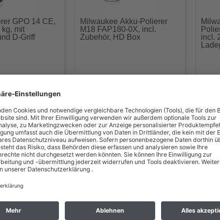
erer GPO 14 CE,
Milwaukee Akku-Polierer
Milw
 kg, mit
M18 FAP180-0X, incl.
Poli
und D-Griff
Zubehör, HD Box
incl.
Lade
Akku-Mini
Milwaukee Akku-Polierer
Milwa
2 BPS-0, Karton
M18 FAP180-502X, incl. 2x
im Ka
Akku 5 Ah,