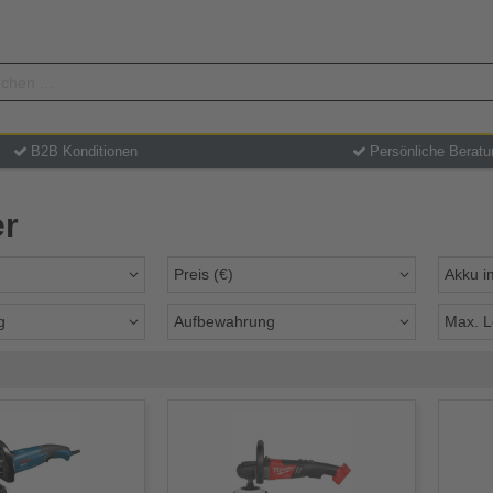
B2B Konditionen
Persönliche Beratu
er
Preis (€)
Akku i
g
Aufbewahrung
Max. L