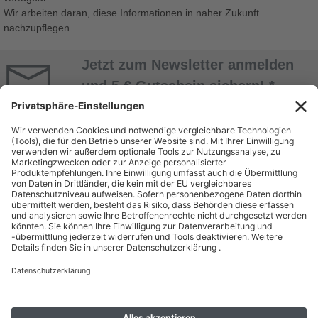
Wir arbeiten daran, diese Informationen in naher Zukunft
nachzupflegen.
Jetzt zum Newsletter anmelden
und 5 € Gutschein sichern! *
Jetzt Anmelden
* Alle Daten werden vertraulich behandelt. Abmeldung jederzeit möglich. Nur mit
Kundenkonto! Mindestbestellwert 50 EUR.
ÜBER UNS
EINKAUF BEI
BEUTLHAUSER
Unternehmen
Bestellung
Geschäftsbereiche
Zahlung & Versand
Miete
Kontakt
Dienstleistungen & Service
Batterieentsorgung
Gebrauchtshop
Karriere
RECHTLICHES
SHOP
Allgemeine Geschäftsbedingungen
Mein Konto