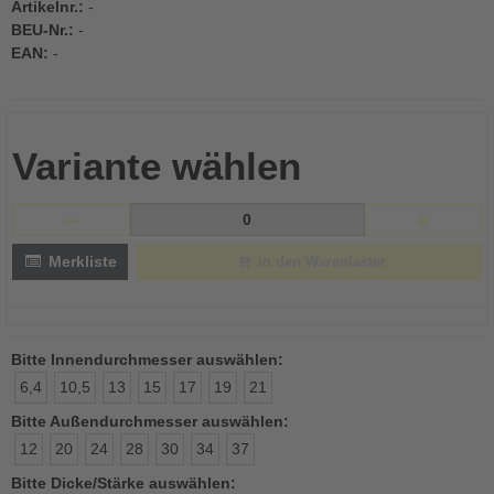
Artikelnr.:
-
BEU-Nr.:
-
EAN:
-
Variante wählen
Merkliste
in den Warenlaster
Bitte Innendurchmesser auswählen:
6,4
10,5
13
15
17
19
21
Bitte Außendurchmesser auswählen:
12
20
24
28
30
34
37
Bitte Dicke/Stärke auswählen: