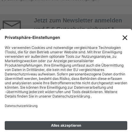
Jetzt zum Newsletter anmelden
und 5 € Gutschein sichern! *
Jetzt Anmelden
* Alle Daten werden vertraulich behandelt. Abmeldung jederzeit möglich. Nur mit
Kundenkonto! Mindestbestellwert 50 EUR.
ÜBER UNS
EINKAUF BEI
BEUTLHAUSER
Unternehmen
Bestellung
Geschäftsbereiche
Zahlung & Versand
Miete
Kontakt
Dienstleistungen & Service
Batterieentsorgung
Gebrauchtshop
Karriere
RECHTLICHES
SHOP
Allgemeine Geschäftsbedingungen
Mein Konto
Hinweise zu Umwelt und Verpackung