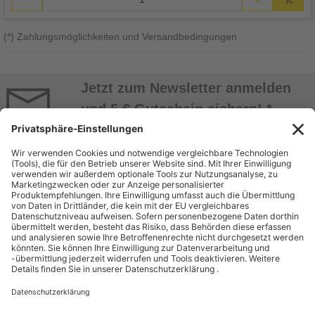
(*) Zahlungsmöglichkeiten und Versandbedingungen
Jetzt zum Newsletter anmelden
und 5 € Gutschein sichern! *
Jetzt Anmelden
* Alle Daten werden vertraulich behandelt. Abmeldung jederzeit möglich. Nur mit
Kundenkonto! Mindestbestellwert 50 EUR.
ÜBER UNS
EINKAUF BEI
BEUTLHAUSER
Unternehmen
Bestellung
Geschäftsbereiche
Zahlung & Versand
Miete
Kontakt
Dienstleistungen & Service
Batterieentsorgung
Gebrauchtshop
Karriere
RECHTLICHES
SHOP