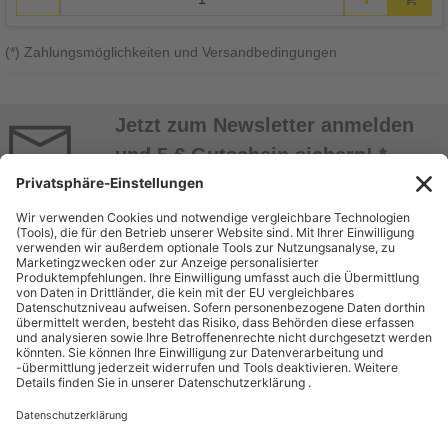
(*) Zahlungsmöglichkeiten und Versandbedingungen
Jetzt zum Newsletter anmelden
und 5 € Gutschein sichern! *
Jetzt Anmelden
* Alle Daten werden vertraulich behandelt. Abmeldung jederzeit möglich. Nur mit
Kundenkonto! Mindestbestellwert 50 EUR.
ÜBER UNS
EINKAUF BEI
BEUTLHAUSER
Unternehmen
Bestellung
Geschäftsbereiche
Zahlung & Versand
Miete
Kontakt
Dienstleistungen & Service
Batterieentsorgung
Gebrauchtshop
Karriere
RECHTLICHES
SHOP