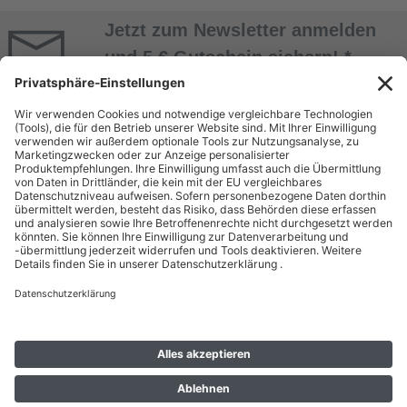
Jetzt zum Newsletter anmelden
und 5 € Gutschein sichern! *
Jetzt Anmelden
* Alle Daten werden vertraulich behandelt. Abmeldung jederzeit möglich. Nur mit
Kundenkonto! Mindestbestellwert 50 EUR.
ÜBER UNS
EINKAUF BEI
BEUTLHAUSER
Unternehmen
Bestellung
Geschäftsbereiche
Zahlung & Versand
Miete
Kontakt
Dienstleistungen & Service
Batterieentsorgung
Gebrauchtshop
Karriere
RECHTLICHES
SHOP
Allgemeine Geschäftsbedingungen
Mein Konto
Hinweise zu Umwelt und Verpackung
Datenschutz