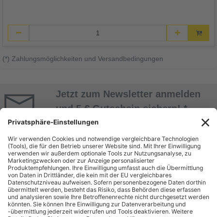
(*) Zahlungsmöglichkeiten und Versandbedingungen
Jetzt zum Newsletter anmelden
und 5 € Gutschein sichern! *
Jetzt Anmelden
* Alle Daten werden vertraulich behandelt. Abmeldung jederzeit möglich. Nur mit
Kundenkonto! Mindestbestellwert 50 EUR.
ÜBER UNS
EINKAUF BEI
BEUTLHAUSER
Unternehmen
Bestellung
Geschäftsbereiche
Zahlung & Versand
Miete
Kontakt
Dienstleistungen & Service