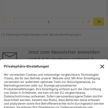
(*) Zahlungsmöglichkeiten und Versandbedingungen
Jetzt zum Newsletter anmelden
und 5 € Gutschein sichern! *
Jetzt Anmelden
* Alle Daten werden vertraulich behandelt. Abmeldung jederzeit möglich. Nur mit
Kundenkonto! Mindestbestellwert 50 EUR.
ÜBER UNS
EINKAUF BEI
BEUTLHAUSER
Unternehmen
Bestellung
Geschäftsbereiche
Zahlung & Versand
Miete