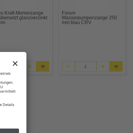
x Kraft-Monierzange
Forum
bersetzt glanzverzinkt
Wasserpumpenzange 250
mm
mm blau CRV