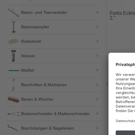
Beton- und Teerverteiler
Fortis Eck
2."
Betonstampfer
Reibebrett
Messer
Meißel
(*) Zahlungsm
Beschriften & Markieren
Besen & Wischer
Bolzenschneider & Mattenschneider
Brechstangen & Nageleisen