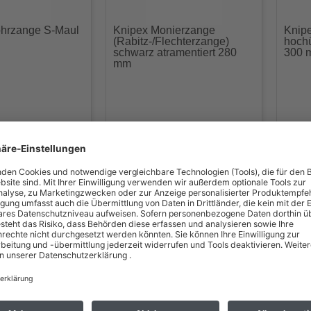
rohrzange S-Maul
Knipex Monierzange
Knipe
(Rabitz-/Flechterzange)
hochü
schwarz atramentiert 280
300 
mm
öglichkeiten und Versandbedingungen