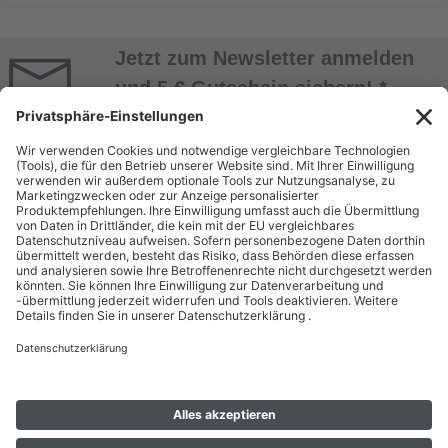
Jetzt zum Newsletter anmelden
und 5 € Gutschein sichern! *
Jetzt Anmelden
* Alle Daten werden vertraulich behandelt. Abmeldung jederzeit möglich. Nur mit
Kundenkonto! Mindestbestellwert 50 EUR.
ÜBER UNS
EINKAUF BEI
BEUTLHAUSER
Unternehmen
Bestellung
Geschäftsbereiche
Zahlung & Versand
Miete
Kontakt
Dienstleistungen & Service
Batterieentsorgung
Gebrauchtshop
Karriere
RECHTLICHES
SHOP
Allgemeine Geschäftsbedingungen
Mein Konto
Hinweise zu Umwelt und Verpackung